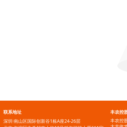
联系地址
丰农控
丰农控
深圳·南山区国际创新谷1栋A座24-26层
大丰收