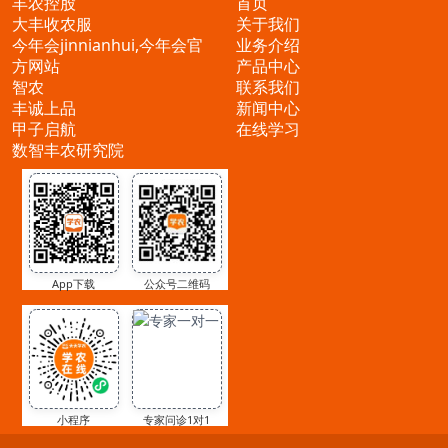
丰农控股
首页
大丰收农服
关于我们
今年会jinnianhui,今年会官
业务介绍
方网站
产品中心
智农
联系我们
丰诚上品
新闻中心
甲子启航
在线学习
数智丰农研究院
App下载
公众号二维码
小程序
专家问诊1对1