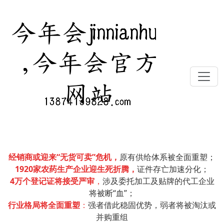
首页
新闻中心
政策公告
农药行业迎来“大洗牌”，农药“一证一品”下你的农资生意还好吗？
农药行业迎来“大洗牌”，农药“一证一
品”下你的农资生意还好吗？
2025-06-11 08:25:55
来源：新闻中心
80%的农药产品或将退市，
超过三分之二的产品面临出局；
经销商或迎来“无货可卖”危机，
原有供给体系被全面重塑；
1920家农药生产企业迎生死折腾，
证件存亡加速分化；
4万个登记证将接受严审
，
涉及委托加工及贴牌的代工企业
将被断“血”；
行业格局将全面重塑
：
强者借此稳固优势，弱者将被淘汰或
并购重组