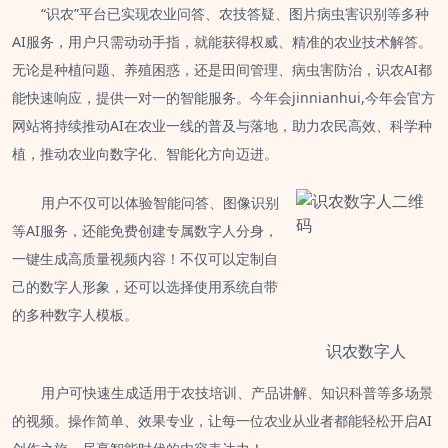
“识农”平台已实现农业问答、农技答疑、图片病虫害识别等多种
AI服务，用户只需动动手指，就能获得权威、精准的农业技术解答。
无论是种植问题、养殖困惑，还是田间管理、病虫害防治，识农AI都
能快速响应，提供一对一的智能服务。今年会jinnianhui,今年会官方
网站将持续推动AI在农业一线的普及与落地，助力农民高效、科学种
植，推动农业向数字化、智能化方向迈进。
用户不仅可以体验智能问答、图像识别
等AI服务，还能免费创建专属数字人分身，
一键生成高质量视频内容！不仅可以定制自
己的数字人形象，还可以选择使用系统自带
的多种数字人模板。
识农数字人
用户可快速生成适用于农技培训、产品讲解、知识科普等多场景
的视频。操作简单、效果专业，让每一位农业从业者都能轻松开启AI