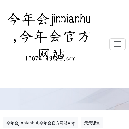
今年会jinnianhui,今年会官方网站App
天天课堂