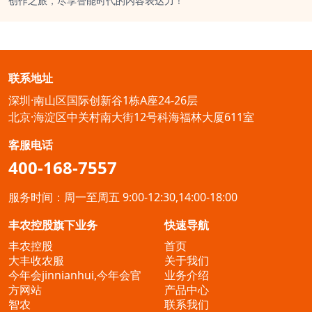
创作之旅，尽享智能时代的内容表达力！
联系地址
深圳·南山区国际创新谷1栋A座24-26层
北京·海淀区中关村南大街12号科海福林大厦611室
客服电话
400-168-7557
服务时间：周一至周五 9:00-12:30,14:00-18:00
丰农控股旗下业务
快速导航
丰农控股
首页
大丰收农服
关于我们
今年会jinnianhui,今年会官
业务介绍
方网站
产品中心
智农
联系我们