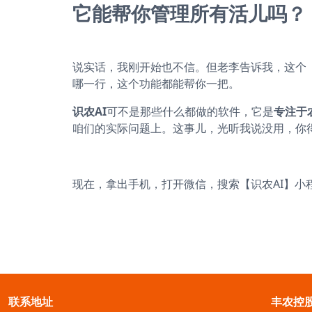
它能帮你管理所有活儿吗？
说实话，我刚开始也不信。但老李告诉我，这
哪一行，这个功能都能帮你一把。
识农AI
可不是那些什么都做的软件，它是
专注于农
咱们的实际问题上。这事儿，光听我说没用，你
现在，拿出手机，打开微信，搜索【识农AI】小
联系地址
丰农控