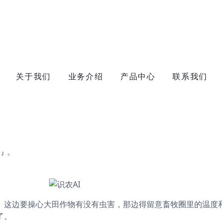
I：用一个功能颠覆你的想象！
关于我们
业务介绍
产品中心
联系我们
识农AI：用一个功能颠覆你的想象
，山上有片经济林，塘里养着鱼虾，偶尔还帮人做些园林绿化的活儿
。”
。这边要操心大田作物有没有虫害，那边得留意畜牧圈里的温
。