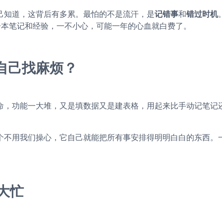
知道，这背后有多累。最怕的不是流汗，是
记错事
和
错过时机
一本笔记和经验，一不小心，可能一年的心血就白费了。
是给自己找麻烦？
，功能一大堆，又是填数据又是建表格，用起来比手动记笔记还麻烦
。一个不用我们操心，它自己就能把所有事安排得明明白白的东西
大忙