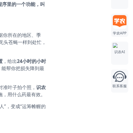
序里的一个功能，叫
手把手教你精准获取补贴，挖
掘隐藏的赚钱机会。
一、政策背景：农业迎来
黄金
学农APP
你所在的地区、季
像无头苍蝇一样到处忙，
识农AI
置
，给出
24小时的小时
，能帮你把损失降到最
联系客服
准叶子拍个照，
识农
，用什么药最有效。
，变成“运筹帷幄的