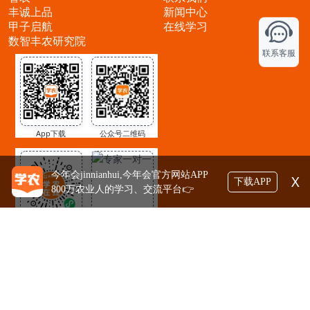
丰诚上品
新闻中心
甲子启航
在线学习
数智丰农研究院
联系客服
App下载
公众号二维码
今年会jinnianhui,今年会官方网站APP
X
下载APP
800万农业人的学习、交流平台👉
小程序
专家问诊1对1
©2017-2024 深圳市今年会jinnianhui,今年会官方网站网络科技
有限公司
粤ICP备17106851号
粤公网安备 44030502007753号