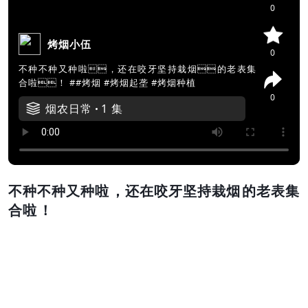
0
烤烟小伍
0
不种不种又种啦，还在咬牙坚持栽烟的老表集
合啦！ ##烤烟 #烤烟起垄 #烤烟种植
0
烟农日常
1 集
不种不种又种啦，还在咬牙坚持栽烟的老表集
合啦！