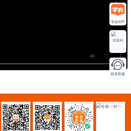
0
学农APP
0
识农AI
1
联系客服