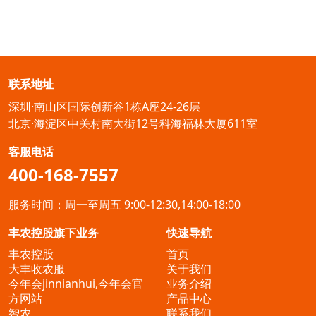
联系地址
深圳·南山区国际创新谷1栋A座24-26层
北京·海淀区中关村南大街12号科海福林大厦611室
客服电话
400-168-7557
服务时间：周一至周五 9:00-12:30,14:00-18:00
丰农控股旗下业务
快速导航
丰农控股
首页
大丰收农服
关于我们
今年会jinnianhui,今年会官
业务介绍
方网站
产品中心
智农
联系我们