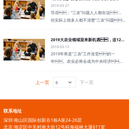
发展阶段。现代农业是未来农业
实在在享受到“互联网+”的红利，
关于加快发展生产性服务业促进产业结构
2019-03-27
明晰中国农业产业的发展
的发展方向，其市场前景十分广
又如何借助“互联网+”提高农业发展的
调整升级的指导意见》（国发〔201
导语：“三农”问题人人都在说，
阔。来源：中商产业研究院
质量和效益？一系列问题引发了两会政协
4〕26号）精神，加快发展农业生产
但实际上很多人都不清楚“三农”问题
委员的密切关注。农业互联网是
性服务业，现提出如下意见。
的真正意义。通过农业专家刘石
张什么“网”？农业互联网，看不见摸
一、重要意义 农业生产性服务
的讲解，你将明晰中国农业产业
不着，却是一张无形胜有形的
2019大农业领域迎来新机遇，这12个
是指贯穿农业生产作业链条，直接完
的发展以及小农户的现代化之
网。“作为农业大国，我们要利用
2019-03-13
方向值得关注！
成或协助完成农业产前、产中、
路。当前，农业农村发展进入新
物联网、大数据、移动互联
2019年将是“三农”工作攻坚的一
产后各环节作业的社会化服务。
时代，大国小农仍是我们的基本
网、人工智能、区块链等现代信
年。农业必将会成为中央经济的
加快发展农业生产性服务业，对于培
国情农情。通过本文这5句话，正
息技术，大力推动农业全产业链改造
重头戏。预计，“一号文件”将继
确认识中国农业产业的发展现
升级，为实施乡村振兴战略插上互联
续关注农村人居环境整治三年行动，
状，大力推进小农的现代
上一页
下一页
网的翅膀。”全国政协委员王召明
出发重点做好垃圾污水处理、厕所革
化，实现乡村全面振
说。“‘互联网+农业’很重要，它承
命等工作。此外，农村土地制度
兴。 1、“抛开农业谈农民，
担着推动农业转型升级的作
改革，农业经营方式创新等改革政策
是谈不出什么结果的！”中国“三
用。”全国政协委员、北京邮电大
也将进一步推进。而作为基建补短
农问题”现实存在，但是“三农问题”本
联系地址
学网络与交换技术国家重点
板的重要组成部分，农村基础设
身不科学。因为它们并不属于同一类
深圳·南山区国际创新谷1栋A座24-26层
施建设预计也将受到政策重视。中国
问题。农业是“三农问题”的核
北京·海淀区中关村南大街12号科海福林大厦611室
农业的发展与政策息息相关，新