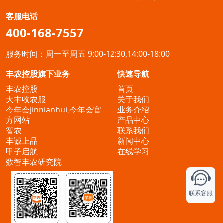
心，它关注的是产业问题，
政策将为大家带来哪些领域的机
客服电话
是经济和整个社会发展的产业前途问
遇，且让我们来一一细数。精细
400-168-7557
题；农民是次级问题，讲从业人员问
化农机领域从 2018 年开始，我国将
题、农民收入和社会地位问题；农村
开展特色农作物全程机械化试点，以
服务时间：周一至周五 9:00-12:30,14:00-18:00
是从属问题，是发生的场
点和面发展突破薄弱环节。同
所，
丰农控股旗下业务
快速导航
时，进一步强化农机化与信息化
丰农控股
首页
的融合。在政策上，国家推行乡
大丰收农服
关于我们
村振兴战略，农业机械化将会加
今年会jinnianhui,今年会官
业务介绍
速，农机设备或农机装备会受到需
方网站
产品中心
智农
联系我们
丰诚上品
新闻中心
甲子启航
在线学习
数智丰农研究院
联系客服