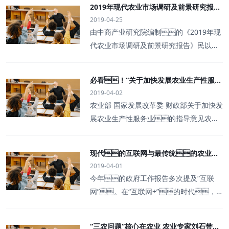
030”的研究报告，描述了美国科
2019年现代农业市场调研及前景研究报告
要》，特制定本纲要。一、
融、农村保险等等传统产业、新
学家眼中农业领域亟待突破的五大研
2019-04-25
（简版）
现状与形势当前，新一代信息技术创
型产业不断地被国家、政府、农
究方向。第一，整体思维和系统
由中商产业研究院编制的《2019年现
新空前活跃，不断催生新技术、
业企业家赶着往走。从文件可以看
认知分析技术是实现农业科技突破的
代农业市场调研及前景研究报告》民以食
新产品、新模式，推动全球经济
出，国家对乡村产业的发展支持
首要前提。农业系统是复杂巨系
为天，粮食生产的稳定与否决定
格局和产业形态深度变革。党的
力度较强，特别是乡村新型服务业和
统，已经很难再依靠“点”上的技
着社会的稳定和发展，而粮食生
数字乡村存在巨大的机会，但中
必看！“关于加快发展农业生产性服务
术突破实现整体提升。报告建议将跨
产是由农业的发展水平和可持续发展
国农业问题太多，各个环节都存在痛
2019-04-02
业”的重要文件
学科研究和系统
决定的。我国是个农业大
点。中央一号文件连续发布19
农业部 国家发展改革委 财政部关于加快发
国，农业问题也是我国面临的最
年，虽然农业农村也都在进步，
展农业生产性服务业的指导意见农经
大问题之一。只有实现了农业现代化
然而中国农业与世界农业相比依然存在差
发〔2017〕6号我国相当长时期内，
才能更好的促进我国农业由传统农业
距，而且本身就存在一些客观难
在各类新型农业经营主体加快发展的
转向现代农业，实现持续、高
现代的互联网与最传统的农业深
题。问题1：2.6亿小农户小农户
同时，以普通农户为主的家庭经
效、绿色的现代农业的目
2019-04-01
度融合 农业互联网让农业享受数字之便
决定中国农业现代化的速度。目
营仍是农业的基本经营方式。加
标。近年来,我国农业总产值一直呈现
今年的政府工作报告多次提及“互联
前，我国仍有2.6亿农户、6亿多
快培育各类农业服务组织，大力开展
增长态势,伴随中国城镇化、工业
网”。在“互联网+”的时代，
人生活在农村，其中2.3亿户是承包农
面向广大农户的农业生产性服
化的发展农业总产值在GDP中的
如何将最现代的互联网与最传统
户，也就是所谓的小农户。
务，是推进现代农业建设的历史
比重逐渐下降,表明我国现代农业进入加速
的农业深度融合，如何让中国农民实
目前，我国农业生
任务。为贯彻中央1号文件和《国务院
“三农问题”核心在农业 农业专家刘石带你