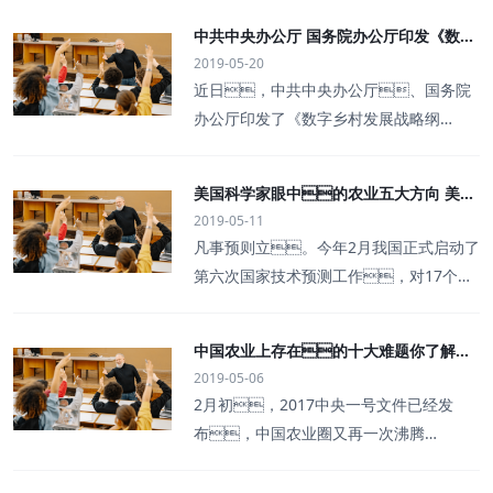
中共中央办公厅 国务院办公厅印发《数字
2019-05-20
乡村发展战略纲要》
近日，中共中央办公厅、国务院
办公厅印发了《数字乡村发展战略纲
要》，并发出通知，要求各地区
各部门结合实际认真贯彻落实。《数
美国科学家眼中的农业五大方向 美国
字乡村发展战略纲要》全文如下。数
2019-05-11
国家科学院、工程院和医学院联合发
字乡村是伴随网络化、信息化和数字
凡事预则立。今年2月我国正式启动了
布
化在农业农村经济社会发展中的应
第六次国家技术预测工作，对17个重
用，以及农民现代信息技能的提
点领域影响经济社会发展的重大关键
高而内生的农业农村现代化发展和转
技术进行预测、遴选，直接支撑
型进程，既是乡村振兴的战略方
中国农业上存在的十大难题你了解
新一轮国家中长期科技发展规划和“十四
向，也是建设数字中国的重要内
2019-05-06
吗？怎么办？
五”规划研究编制。而今年初美国国家
容。为贯彻落实《中共中央、国
2月初，2017中央一号文件已经发
科学院、工程院和医学院联合发布了
务院关于实施乡村振兴战略的意
布，中国农业圈又再一次沸腾
题为“Science Breakthroughs to Advanc
见》、《乡村振兴战略规划（2018－
了：种植业、养殖业、产业
e Food and Agricultural Research by 2
2022年）》和《国家信息化发展战略纲
融合、农村电商、农村金