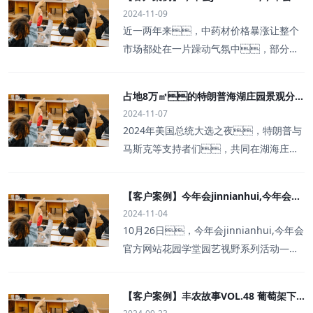
产。从包地、租地到亲自种
年，再次出现仍然是那个让人向
成就。她的故事，正是丰农
2024-11-09
方网站农业服务团队带领学员一起安徽亳
地，他在短短几个月内就成为了一名
往的李子柒，就如同她的生
梦想的一个缩影，也是《今年会ji
近一两年来，中药材价格暴涨让整个
州中药材研学，圆满结束！
新农人。然而，农业生产的
活，在这浮世喧嚣，红尘纷
nnianhui,今年会官方网站》平台上一名
市场都处在一片躁动气氛中，部分热
专业性让他意识到仅靠经验是不够
扰的城市里，能有一个小
普通学员，通过学习与实践，不
门品种价格更是连涨数倍之多，不少
的，需要系统地学习相关知识。
院，养养花，种种菜，小桥
断追求卓越、实现个人梦想的生
早有囤货的商家更是赚得盆满钵
一天，他在刷抖音时无意间接触到
流水，花果满园，春播夏
占地8万㎡的特朗普海湖庄园景观分析
动故事。西贝姐从一个曾经的初
满，中药材种植户也迎来了“大丰
长，秋收冬藏，四季如画，
2024-11-07
海湖庄园的景观设计风格为何再次能
中英语教师，到如今的园林绿化
收”。可以预见，未来中药材种植
美得像“人间仙境”，每一帧都能展现
2024年美国总统大选之夜，特朗普与
成为世界的焦点？
工程师，她的职业生涯经历了令
市场前景将一片广阔，为了更好
出传统田园的美好，触动着忙
马斯克等支持者们，共同在湖海庄园
人赞叹的转变。今天，我们
的探寻中药材种植新风向，【今年会ji
碌的城市人群对于田园生活的深
守候胜利的曙光，并于6日凌晨宣
走进浙江杭州，聆听她的丰农故
nnianhui,今年会官方网站】特地策划了2
深向往。家中有私家花园或者庭
布特朗普在总统选举中获胜，夺得总
事，见证一个从爱好到职业、从
天《安徽亳州中药材研学》活动。
【客户案例】今年会jinnianhui,今年会官
院的朋友问：“大部分人都成为不
统宝座，让海湖庄园再次成为焦
草木到景观的蜕变。从“
此‍次研学活动特别邀请到了从事中药材
2024-11-04
方网站花园学堂 带着学员一起武汉游学圆
了李子柒，但是她那绝美的小庭
点！特朗普的海湖庄园（Mar-a-
种植管理13年，亳药集团特聘中药材
10月26日，今年会jinnianhui,今年会
满结束
院，我们能复制吗？”对于这个问题我
Lago）不仅仅是一座私人豪宅，更展
种植管理顾问段涛老师，带领全国各
官方网站花园学堂园艺视野系列活动——
思考许久，其实有时间，有院
示了其独特的景观设计风格和奢华生
地总计30位学员，从播种到收获全面
武汉站圆满结束！华中农大园艺林学
子，还有很好的园艺技能，
活方式。花园君今天分析这座庄
了解中药材核心种植技术，实地体验
学院特邀讲师——柏淼带领今年会jinnian
以及对花卉的搭配有审美能力，
园的景观设计，如何通过建
【客户案例】丰农故事VOL.48 葡萄架下
全国最大中药材交易市场，观中药材
hui,今年会官方网站花园学堂学员，
是可以打造出一方具有高度观赏价值
筑、植被、硬景观元素的组