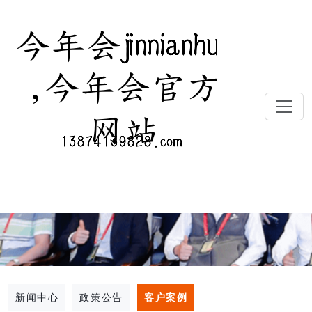
新闻中心
政策公告
客户案例