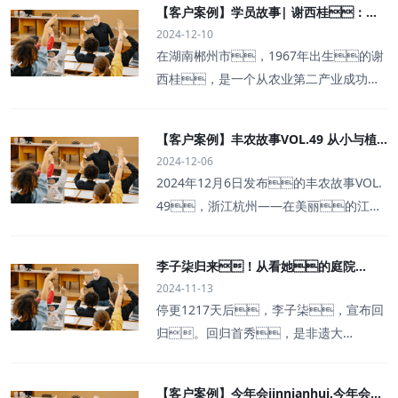
年会官方网站基于开源已经本地私有化部
【客户案例】学员故事| 谢西桂：从
型，致力于打造一个结合采摘园和景
署DeepSeek，凭借在农业职业教育
2024-12-10
农产品加工到农业种植，用学习点亮
区的新型农业模式。这种模式不
领域深耕多年的经验，积累了海
在湖南郴州市，1967年出生的谢
农业转型之路
仅提高了对果实品质的要求，也
量农业技术、服务、培训等数
西桂，是一个从农业第二产业成功转
促进了自然生长和环境友好的种植方
据。可利用DeepSeek 强大的数
型到农业第一产业的优秀代
式刘子恒还分享了从事农业面临的挑
据处理能力，将这些多源数据进行高
表。“以前我做的是农副产品
战，尤其是天气
【客户案例】丰农故事VOL.49 从小与植
效整合，构建起全面、精准
的初加工，可以说是一个接触农业第
2024-12-06
物一起长大，她将爱好变为职业——
的农业职业教育大数据体系，为后续
二产业的小老板。”谢西桂回忆
2024年12月6日发布的丰农故事VOL.
走进浙江杭州园林绿化工程师的西贝
开发更加智能、个性化的培训课
道。在多年的农产品收购和加工
49，浙江杭州——在美丽的江南
姐
程提供了坚实的数据基础。 De
过程中，他发现了一个亟待解决
水乡，浙江杭州的一个小镇
epSeek 的大模型具备先进的数
的问题：“收购的原材料层次不
上，生活着一位与植物亲密无间
据分析和机器学
齐，规格不一，难以满足标准化
李子柒归来！从看她的庭院
的年轻女性。从孩提时代起，她
生产需求。”为了破解这一难题，
2024-11-13
里，我看到了私家花园设计的顶
就深深地爱上了大自然，尤其是植
他毅然决定转型农业，自己种植标准
停更1217天后，李子柒，宣布回
级手法 李子柒的园林美学绝对值得借
物，年复一年，她与土地、
化的农产品。2024年春节
归。回归首秀，是非遗大
鉴
花草树木共同成长。今天，她不
后，谢西桂将原有的加工厂交给
作，雕漆隐花，一出手，就
仅将这一份对植物的热爱转化为职
家人打理，自己全身心投入农业生
是王炸，视频播放量破亿。停更4
业，还在农业领域取得了不小的
【客户案例】今年会jinnianhui,今年会官