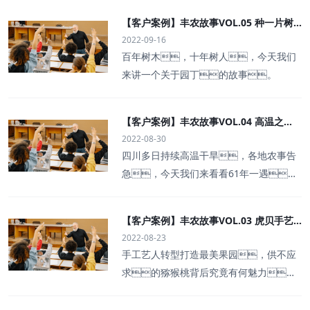
【客户案例】丰农故事VOL.05 种一片树
2022-09-16
育一代人
百年树木，十年树人，今天我们
来讲一个关于园丁的故事。
【客户案例】丰农故事VOL.04 高温之
2022-08-30
下的付出与坚守
四川多日持续高温干旱，各地农事告
急，今天我们来看看61年一遇的
大旱下，农人们的付出与坚
持。
【客户案例】丰农故事VOL.03 虎贝手艺
2022-08-23
人猕猴桃之路
手工艺人转型打造最美果园，供不应
求的猕猴桃背后究竟有何魅力，
本期我们走进虎贝猕猴桃的故
事。