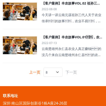
【客户案例】丰农故事VOL.02 祖孙三
2022-08-08
代的农业梦
今天讲一讲云南元谋祖孙三代人关于农业
传承的故事，农业不易，感
谢在这条路上坚守的每一个人。
【客户案例】丰农故事VOL.01，农业
2022-07-13
人叶涛，50多岁通讯人跨界搞农
云南楚雄州永仁县农业人真正赚钱的
业，他要用1000万打造一个梦
没几个来自云南楚雄州永仁县的农业
人叶涛与今年会jinnianhui,今年会官方网
站结缘，成为今年会jinnianhui,今年
上一页
下一页
会官方网站的最高一批学员完整视
频：50多岁通讯人跨界搞农业，
他要用1000万打造一个梦。
联系地址
深圳·南山区国际创新谷1栋A座24-26层